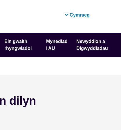
Cymraeg
Ein gwaith
Mynediad
Newyddion a
rhyngwladol
i AU
Digwyddiadau
n dilyn