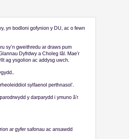
 yn bodloni gofynion y DU, ac o fewn
ru sy’n gweithredu ar draws pum
Glannau Dyfrdwy a Choleg Iâl. Mae'r
llt ag ysgolion ac addysg uwch.
ygydd..
eoleiddiol sylfaenol perthnasol'.
parodrwydd y darparydd i ymuno â'r
erion ar gyfer safonau ac ansawdd