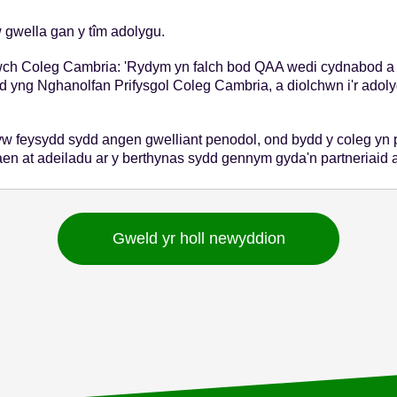
 gwella gan y tîm adolygu.
 Coleg Cambria: 'Rydym yn falch bod QAA wedi cydnabod a m
d yng Nghanolfan Prifysgol Coleg Cambria, a diolchwn i'r adol
 feysydd sydd angen gwelliant penodol, ond bydd y coleg yn pa
en at adeiladu ar y berthynas sydd gennym gyda'n partneriaid a 
Gweld yr holl newyddion