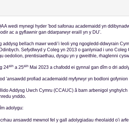
st 11 - 2023
AA wedi mynegi hyder 'bod safonau academaidd yn ddibynadwy,
ir ac a gyflawnir gan ddarparwyr eraill yn y DU'.
 addysg bellach mawr wedi’i leoli yng ngogledd-ddwyrain Cym
 Ddinbych. Sefydlwyd y Coleg yn 2013 o ganlyniad i uno Coleg 
 oedolion, prentisiaethau, dysgu yn y gweithle, rhaglenni cysw
ain
ain
g 24
a 25
Mai 2023 a chafodd ei gynnal gan dîm o dri adol
d 'ansawdd profiad academaidd myfyrwyr yn bodloni gofynion rh
llido Addysg Uwch Cymru (CCAUC) â barn arbenigol ynghylch 
thredu ynddo.
îm adolygu:
icrhau ansawdd mewnol fel y gall adolygiadau rheolaidd o'i arf