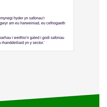
ynegi hyder yn safonau'r
ygwyr am eu harweiniad, eu cefnogaeth
rhau i weithio'n galed i godi safonau
rhanddeiliaid yn y sector.'