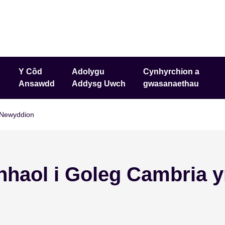
Y Côd
Adolygu
Cynhyrchion a
Ansawdd
Addysg Uwch
gwasanaethau
Newyddion
nhaol i Goleg Cambria y