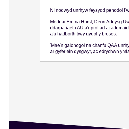
Ni nodwyd unrhyw feysydd penodol i'w
Meddai Emma Hurst, Deon Addysg Uwch
ddarpariaeth AU a'r profiad academaid
a'u hadborth trwy gydol y broses.
'Mae'n galonogol na chanfu QAA unrhyw
ar gyfer ein dysgwyr, ac edrychwn ymla