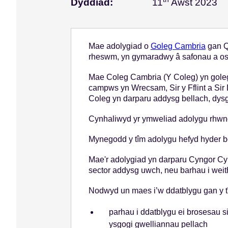
Aw
Dyddiad:
11
Awst 2023
s
Mae adolygiad o
Goleg Cambria
gan Q
rheswm, yn gymaradwy â safonau a osod
Mae Coleg Cambria (Y Coleg) yn goleg
campws yn Wrecsam, Sir y Fflint a Sir
Coleg yn darparu addysg bellach, dysgu
Cynhaliwyd yr ymweliad adolygu rhwn
Mynegodd y tîm adolygu hefyd hyder bo
Mae'r adolygiad yn darparu Cyngor Cy
sector addysg uwch, neu barhau i wei
Nodwyd un maes i’w ddatblygu gan y t
parhau i ddatblygu ei brosesau s
ysgogi gwelliannau pellach