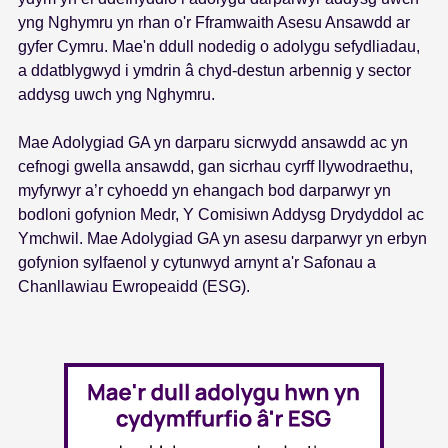
s
yng Nghymru yn rhan o'r Fframwaith Asesu Ansawdd ar
gyfer Cymru. Mae'n ddull nodedig o adolygu sefydliadau,
a ddatblygwyd i ymdrin â chyd-destun arbennig y sector
addysg uwch yng Nghymru.
Mae Adolygiad GA yn darparu sicrwydd ansawdd ac yn
cefnogi gwella ansawdd, gan sicrhau cyrff llywodraethu,
myfyrwyr a’r cyhoedd yn ehangach bod darparwyr yn
bodloni gofynion Medr, Y Comisiwn Addysg Drydyddol ac
Ymchwil. Mae Adolygiad GA yn asesu darparwyr yn erbyn
gofynion sylfaenol y cytunwyd arnynt a'r Safonau a
Chanllawiau Ewropeaidd (ESG).