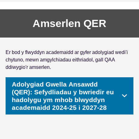
Amserlen QER
Er bod y flwyddyn academaidd ar gyfer adolygiad wedi'i
chytuno, mewn amgylchiadau eithriadol, gall QAA
ddiwygio'r amserlen.
Adolygiad Gwella Ansawdd
(QER): Sefydliadau y bwriedir eu
hadolygu ym mhob blwyddyn
academaidd 2024-25 i 2027-28