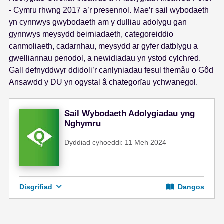
- Cymru rhwng 2017 a’r presennol. Mae’r sail wybodaeth
yn cynnwys gwybodaeth am y dulliau adolygu gan
gynnwys meysydd beirniadaeth, categoreiddio
canmoliaeth, cadarnhau, meysydd ar gyfer datblygu a
gwelliannau penodol, a newidiadau yn ystod cylchred.
Gall defnyddwyr ddidoli’r canlyniadau fesul themâu o Gôd
Ansawdd y DU yn ogystal â chategorïau ychwanegol.
Sail Wybodaeth Adolygiadau yng
Nghymru
Dyddiad cyhoeddi: 11 Meh 2024
Disgrifiad
Dangos