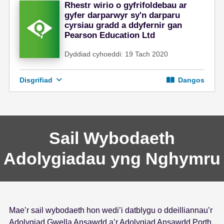
Rhestr wirio o gyfrifoldebau ar
gyfer darparwyr sy'n darparu
cyrsiau gradd a ddyfernir gan
Pearson Education Ltd
Dyddiad cyhoeddi: 19 Tach 2020
Disgrifiad
Dangos
Sail Wybodaeth
Adolygiadau yng Nghymru
Mae’r sail wybodaeth hon wedi’i datblygu o ddeilliannau’r
Adolygiad Gwella Ansawdd a’r Adolygiad Ansawdd Porth