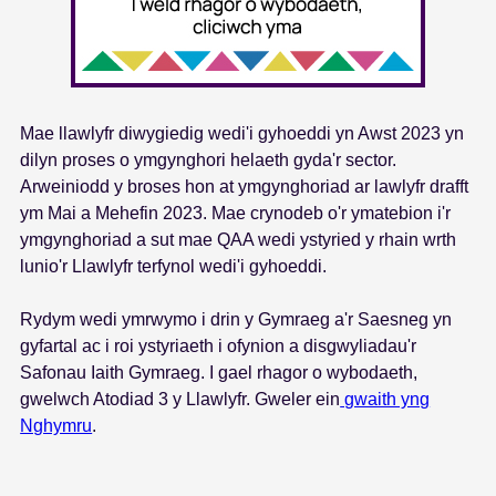
Mae llawlyfr diwygiedig wedi'i gyhoeddi yn Awst 2023 yn
dilyn proses o ymgynghori helaeth gyda'r sector.
Arweiniodd y broses hon at ymgynghoriad ar lawlyfr drafft
ym Mai a Mehefin 2023. Mae crynodeb o'r ymatebion i'r
ymgynghoriad a sut mae QAA wedi ystyried y rhain wrth
lunio'r Llawlyfr terfynol wedi'i gyhoeddi.
Rydym wedi ymrwymo i drin y Gymraeg a'r Saesneg yn
gyfartal ac i roi ystyriaeth i ofynion a disgwyliadau'r
Safonau Iaith Gymraeg. I gael rhagor o wybodaeth,
gwelwch Atodiad 3 y Llawlyfr. Gweler ein
gwaith yng
Nghymru
.