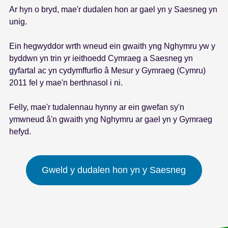
Ar hyn o bryd, mae'r dudalen hon ar gael yn y Saesneg yn
s
unig.
Ein hegwyddor wrth wneud ein gwaith yng Nghymru yw y
byddwn yn trin yr ieithoedd Cymraeg a Saesneg yn
gyfartal ac yn cydymffurfio â Mesur y Gymraeg (Cymru)
2011 fel y mae'n berthnasol i ni.
Felly, mae'r tudalennau hynny ar ein gwefan sy'n
ymwneud â'n gwaith yng Nghymru ar gael yn y Gymraeg
hefyd.
Gweld y dudalen hon yn y Saesneg