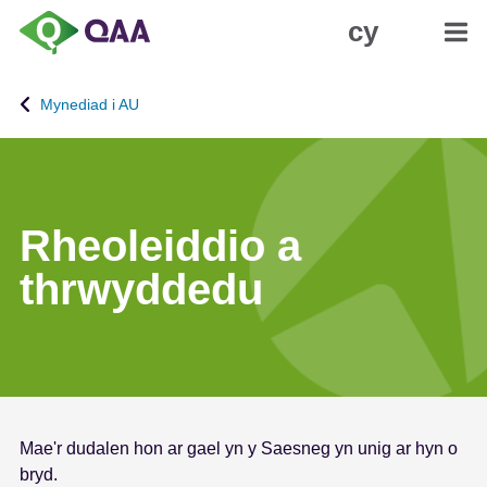
N
D
cy
e
a
i
t
d
g
Mynediad i AU
i
a
o
n
i
i
'
a
r
d
Rheoleiddio a
p
H
thrwyddedu
r
y
i
g
f
y
g
r
y
c
n
h
n
e
Mae'r dudalen hon ar gael yn y Saesneg yn unig ar hyn o
w
d
bryd.
y
d