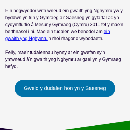
s
Ein hegwyddor wrth wneud ein gwaith yng Nghymru yw y
byddwn yn trin y Gymraeg a'r Saesneg yn gyfartal ac yn
cydymffurfio â Mesur y Gymraeg (Cymru) 2011 fel y mae'n
berthnasol i ni. Mae ein tudalen we benodol am
ein
gwaith yng Nghymru
'n rhoi rhagor o wybodaeth.
Felly, mae'r tudalennau hynny ar ein gwefan sy'n
ymwneud â'n gwaith yng Nghymru ar gael yn y Gymraeg
hefyd.
Gweld y dudalen hon yn y Saesneg