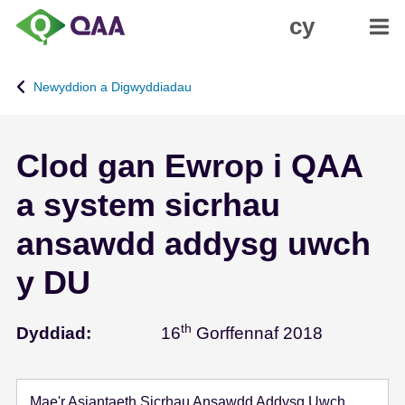
N
D
cy
e
a
i
t
d
g
Newyddion a Digwyddiadau
i
a
o
n
i
i
Clod gan Ewrop i QAA
'
a
r
d
a system sicrhau
p
H
r
y
ansawdd addysg uwch
i
g
f
y
y DU
g
r
y
c
th
Gorffennaf
Dyddiad:
16
Gorffennaf 2018
n
h
n
e
w
d
y
d
Mae'r Asiantaeth Sicrhau Ansawdd Addysg Uwch