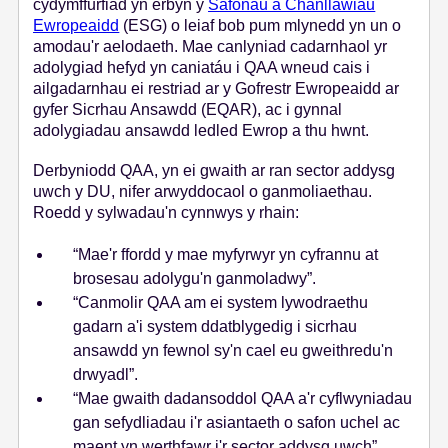
cydymffurfiad yn erbyn y
S
afonau a Chanllawiau
Ewropeaidd
(ESG) o leiaf bob pum mlynedd yn un o
amodau'r aelodaeth. Mae canlyniad cadarnhaol yr
adolygiad hefyd yn caniatáu i QAA wneud cais i
ailgadarnhau ei restriad ar y Gofrestr Ewropeaidd ar
gyfer Sicrhau Ansawdd (EQAR), ac i gynnal
adolygiadau ansawdd ledled Ewrop a thu hwnt.
Derbyniodd QAA, yn ei gwaith ar ran sector addysg
uwch y DU, nifer arwyddocaol o ganmoliaethau.
Roedd y sylwadau'n cynnwys y rhain:
“Mae'r ffordd y mae myfyrwyr yn cyfrannu at
brosesau adolygu'n ganmoladwy”.
“Canmolir QAA am ei system lywodraethu
gadarn a'i system ddatblygedig i sicrhau
ansawdd yn fewnol sy'n cael eu gweithredu'n
drwyadl”.
“Mae gwaith dadansoddol QAA a'r cyflwyniadau
gan sefydliadau i'r asiantaeth o safon uchel ac
maent yn werthfawr i'r sector addysg uwch”.