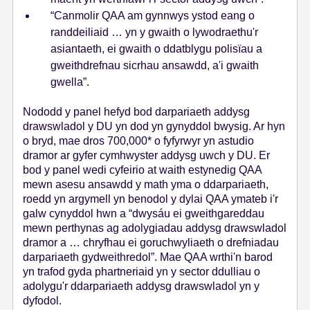
“Canmolir QAA am gynnwys ystod eang o
randdeiliaid … yn y gwaith o lywodraethu'r
asiantaeth, ei gwaith o ddatblygu polisïau a
gweithdrefnau sicrhau ansawdd, a'i gwaith
gwella”.
Nododd y panel hefyd bod darpariaeth addysg
drawswladol y DU yn dod yn gynyddol bwysig. Ar hyn
o bryd, mae dros 700,000* o fyfyrwyr yn astudio
dramor ar gyfer cymhwyster addysg uwch y DU. Er
bod y panel wedi cyfeirio at waith estynedig QAA
mewn asesu ansawdd y math yma o ddarpariaeth,
roedd yn argymell yn benodol y dylai QAA ymateb i'r
galw cynyddol hwn a “dwysáu ei gweithgareddau
mewn perthynas ag adolygiadau addysg drawswladol
dramor a … chryfhau ei goruchwyliaeth o drefniadau
darpariaeth gydweithredol”. Mae QAA wrthi'n barod
yn trafod gyda phartneriaid yn y sector ddulliau o
adolygu'r ddarpariaeth addysg drawswladol yn y
dyfodol.