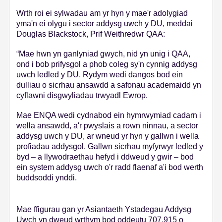
Wrth roi ei sylwadau am yr hyn y mae'r adolygiad
yma'n ei olygu i sector addysg uwch y DU, meddai
Douglas Blackstock, Prif Weithredwr QAA:
“Mae hwn yn ganlyniad gwych, nid yn unig i QAA,
ond i bob prifysgol a phob coleg sy'n cynnig addysg
uwch ledled y DU. Rydym wedi dangos bod ein
dulliau o sicrhau ansawdd a safonau academaidd yn
cyflawni disgwyliadau trwyadl Ewrop.
Mae ENQA wedi cydnabod ein hymrwymiad cadarn i
wella ansawdd, a'r pwyslais a rown ninnau, a sector
addysg uwch y DU, ar wneud yr hyn y gallwn i wella
profiadau addysgol. Gallwn sicrhau myfyrwyr ledled y
byd – a llywodraethau hefyd i ddweud y gwir – bod
ein system addysg uwch o'r radd flaenaf a'i bod werth
buddsoddi ynddi.
Mae ffigurau gan yr Asiantaeth Ystadegau Addysg
Uwch yn dweud wrthym bod oddeutu 707,915 o