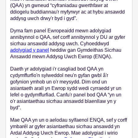
(QAA) yn gwneud “cyfraniadau gwerthfawr at
s
ddiogelu buddiannau'r myfyrwyr ac at hybu ansawdd
addysg uwch drwy'r byd i gyd”.
Dyma farn panel Ewropeaidd mewn adolygiad
annibynnol o QAA, sef corff annibynnol y DU ar gyfer
sicrhau ansawdd addysg uwch. Cyhoeddwyd
adolygiad y panel
heddiw gan Gymdeithas Sicrhau
Ansawdd mewn Addysg Uwch Ewrop (ENQA).
Daeth yr adolygiad i'r casgliad bod QAA yn
cydymffurfio'n sylweddol neu'n gyfan gwbl â'r
gofynion ymhob un o'r meysydd. Dim ond un
asiantaeth arall yn Ewrop sydd wedi cyrraedd yr un
lefel o gydymffurfiad. Canfu'r panel bod QAA “yn un
o'r asiantaethau sicrhau ansawdd blaenllaw yn y
byd”.
Mae QAA yn un o aelodau sylfaenol ENQA, sef y corff
ymbarél ar gyfer asiantaethau sicrhau ansawdd yn
Ardal Addysg Uwch Ewrop. Mae adolygiad i wirio