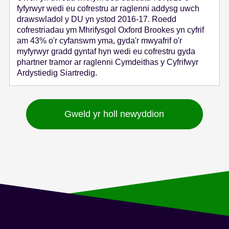
fyfyrwyr wedi eu cofrestru ar raglenni addysg uwch
drawswladol y DU yn ystod 2016-17. Roedd
cofrestriadau ym Mhrifysgol Oxford Brookes yn cyfrif
am 43% o'r cyfanswm yma, gyda'r mwyafrif o'r
myfyrwyr gradd gyntaf hyn wedi eu cofrestru gyda
phartner tramor ar raglenni Cymdeithas y Cyfrifwyr
Ardystiedig Siartredig.
Gweld yr holl newyddion