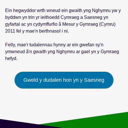
s
Ein hegwyddor wrth wneud ein gwaith yng Nghymru yw y
byddwn yn trin yr ieithoedd Cymraeg a Saesneg yn
gyfartal ac yn cydymffurfio â Mesur y Gymraeg (Cymru)
2011 fel y mae'n berthnasol i ni.
Felly, mae'r tudalennau hynny ar ein gwefan sy'n
ymwneud â'n gwaith yng Nghymru ar gael yn y Gymraeg
hefyd.
Gweld y dudalen hon yn y Saesneg