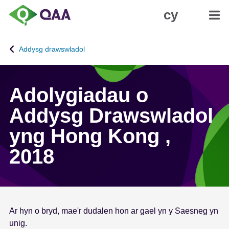
N
D
cy
e
a
i
t
d
g
Addysg drawswladol
i
a
o
n
i
i
Adolygiadau o
'
a
r
d
Addysg Drawswladol
p
H
yng Hong Kong ,
r
y
i
g
2018
f
y
g
r
y
c
n
h
n
e
Ar hyn o bryd, mae'r dudalen hon ar gael yn y Saesneg yn
w
d
unig.
y
d