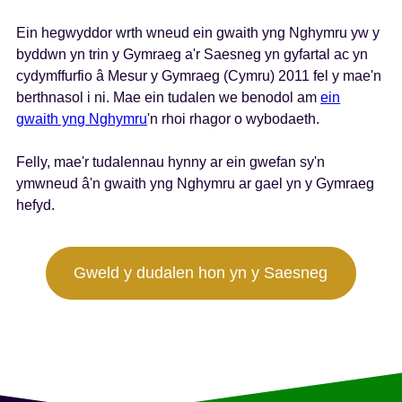
s
Ein hegwyddor wrth wneud ein gwaith yng Nghymru yw y
byddwn yn trin y Gymraeg a'r Saesneg yn gyfartal ac yn
cydymffurfio â Mesur y Gymraeg (Cymru) 2011 fel y mae'n
berthnasol i ni. Mae ein tudalen we benodol am
ein
gwaith yng Nghymru
'n rhoi rhagor o wybodaeth.
Felly, mae'r tudalennau hynny ar ein gwefan sy'n
ymwneud â'n gwaith yng Nghymru ar gael yn y Gymraeg
hefyd.
Gweld y dudalen hon yn y Saesneg