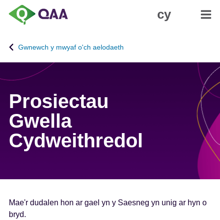
N
D
cy
e
a
i
t
d
g
Gwnewch y mwyaf o'ch aelodaeth
i
a
o
n
i
i
'
a
Prosiectau
r
d
p
H
Gwella
r
y
Cydweithredol
i
g
f
y
g
r
y
c
n
h
n
e
Mae'r dudalen hon ar gael yn y Saesneg yn unig ar hyn o
w
d
bryd.
y
d