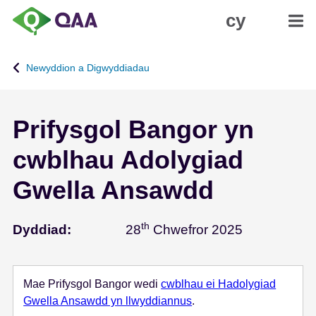
N
D
cy
e
a
i
t
d
g
Newyddion a Digwyddiadau
i
a
o
n
i
i
Prifysgol Bangor yn
'
a
r
d
cwblhau Adolygiad
p
H
r
y
Gwella Ansawdd
i
g
f
y
th
Chwefror 28
g
r
Dyddiad:
28
Chwefror 2025
y
c
n
h
n
e
Mae Prifysgol Bangor wedi
cwblhau ei Hadolygiad
w
d
Gwella Ansawdd yn llwyddiannus
.
y
d