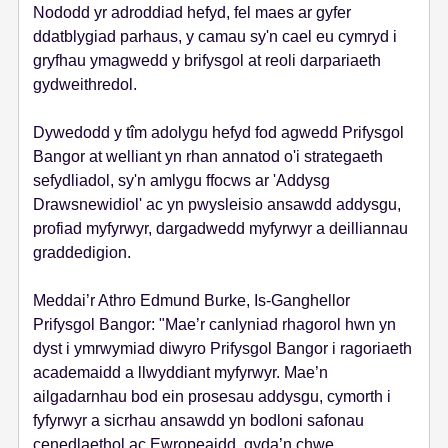
Nododd yr adroddiad hefyd, fel maes ar gyfer
ddatblygiad parhaus, y camau sy'n cael eu cymryd i
gryfhau ymagwedd y brifysgol at reoli darpariaeth
gydweithredol.
Dywedodd y tîm adolygu hefyd fod agwedd Prifysgol
Bangor at welliant yn rhan annatod o'i strategaeth
sefydliadol, sy'n amlygu ffocws ar 'Addysg
Drawsnewidiol' ac yn pwysleisio ansawdd addysgu,
profiad myfyrwyr, dargadwedd myfyrwyr a deilliannau
graddedigion.
Meddai’r Athro Edmund Burke, Is-Ganghellor
Prifysgol Bangor: "Mae’r canlyniad rhagorol hwn yn
dyst i ymrwymiad diwyro Prifysgol Bangor i ragoriaeth
academaidd a llwyddiant myfyrwyr. Mae’n
ailgadarnhau bod ein prosesau addysgu, cymorth i
fyfyrwyr a sicrhau ansawdd yn bodloni safonau
cenedlaethol ac Ewropeaidd, gyda’n chwe