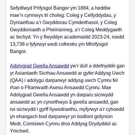
s
Sefydlwyd Prifysgol Bangor ym 1884, a heddiw
mae’n cynnwys tri choleg: Coleg y Celfyddydau, y
Dyniaethau a’r Gwyddorau Cymdeithasol, y Coleg
Gwyddoniaeth a Pheirianneg, a’r Coleg Meddygaeth
ac Iechyd. Yn y flwyddyn academaidd 2023-24, roedd
13,738 o fyfyrwyr wedi cofrestru ym Mhrifysgol
Bangor.
Adolygiad Gwella Ansawdd
yw'r dull a ddefnyddir gan
yr Asiantaeth Sicrhau Ansawdd ar gyfer Addysg Uwch
(QAA) i adolygu darparwyr addysg uwch Cymru fel
rhan o Fframwaith Asesu Ansawdd Cymru. Mae
Adolygiad Gwella Ansawdd yn darparu sicrwydd
ansawdd ac yn cynorthwyo â gwella ansawdd, gan
roi sicrwydd i gyrff llywodraethu, myfyrwyr a'r cyhoedd
yn ehangach bod darparwyr yn bodloni gofynion
Medr, Comisiwn Cymru dros Addysg Drydyddol ac
Ymchwil.