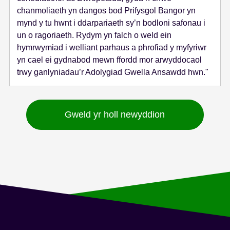
chanmoliaeth yn dangos bod Prifysgol Bangor yn
mynd y tu hwnt i ddarpariaeth sy’n bodloni safonau i
un o ragoriaeth. Rydym yn falch o weld ein
hymrwymiad i welliant parhaus a phrofiad y myfyriwr
yn cael ei gydnabod mewn ffordd mor arwyddocaol
trwy ganlyniadau’r Adolygiad Gwella Ansawdd hwn."
Gweld yr holl newyddion