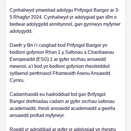
Cynhaliwyd ymweliad adolygu Prifysgol Bangor ar 3-
5 Rhagfyr 2024. Cynhaliwyd yr adolygiad gan dîm o
bedwar adolygydd annibynnol, gan gynnwys myfyriwr
adolygydd.
Daeth y tîm i'r casgliad bod Prifysgol Bangor yn
bodloni gofynion Rhan 1 y Safonau a Chanllawiau
Ewropeaidd (ESG) 1 ar gyfer sicrhau ansawdd
mewnol, a'i bod yn bodloni gofynion rheoleiddiol
sylfaenol perthnasol Fframwaith Asesu Ansawdd
Cymru.
Cadarnhaodd eu hadroddiad fod gan Brifysgol
Bangor drefniadau cadarn ar gyfer sicrhau safonau
academaidd, rheoli ansawdd academaidd a gwella
ansawdd profiad myfyrwyr.
Roedd yr adroddiad ar gyfer yr adolygiad yn rhestru