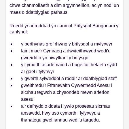
chwe chanmoliaeth a dim argymhellion, ac yn nodi un
maes o ddatblygiad parhaus.
Roedd yr adroddiad yn canmol Prifysgol Bangor am y
canlynol:
y berthynas gref rhwng y brifysgol a myfyrwyr
faint mae'r Gymraeg a dwyieithrwydd wedi'u
gwreiddio yn niwylliant y brifysgol
y cymorth academaidd a bugeiliol helaeth sydd
ar gael i fyfyrwyr
y gwerth sylweddol a roddir ar ddatblygiad staff
gweithredu'r Fframwaith Cywerthedd Asesu i
sicrhau tegwch a chysondeb mewn arferion
asesu
a'r defnydd o ddata i lywio prosesau sicrhau
ansawdd, hwyluso cymorth i fyfyrwyr, a
thanategu gwelliannau wedi'u targedu.