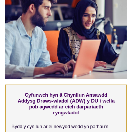
Cyfunwch hyn â Chynllun Ansawdd
Addysg Draws-wladol (ADW) y DU i wella
pob agwedd ar eich darpariaeth
ryngwladol
Bydd y cynllun ar ei newydd wedd yn parhau'n