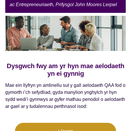
ac Entrepreneuriaeth, Prifysgol John Moores Lerpwl
Dysgwch fwy am yr hyn mae aelodaeth
yn ei gynnig
Mae ein llyfryn yn amlinellu sut y gall aelodaeth QAA fod o
gymorth i’ch sefydliad, gyda manylion ynghylch yr hyn
sydd wedi'i gynnwys ar gyfer mathau penodol o aelodaeth
ar gael ar y tudalennau perthnasol isod: