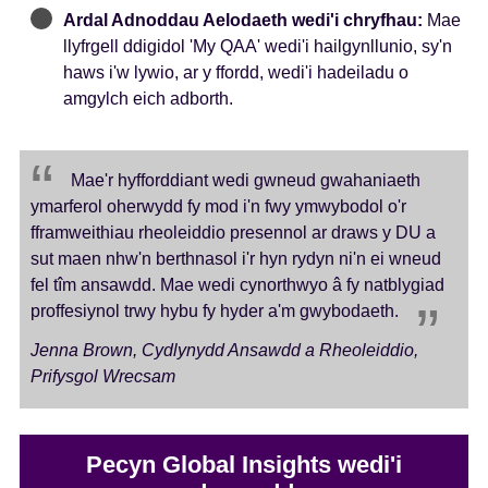
Ardal Adnoddau Aelodaeth wedi'i chryfhau:
Mae
llyfrgell ddigidol 'My QAA' wedi'i hailgynllunio, sy'n
haws i'w lywio, ar y ffordd, wedi'i hadeiladu o
amgylch eich adborth.
Mae'r hyfforddiant wedi gwneud gwahaniaeth
ymarferol oherwydd fy mod i'n fwy ymwybodol o'r
fframweithiau rheoleiddio presennol ar draws y DU a
sut maen nhw'n berthnasol i'r hyn rydyn ni'n ei wneud
fel tîm ansawdd. Mae wedi cynorthwyo â fy natblygiad
proffesiynol trwy hybu fy hyder a'm gwybodaeth.
Jenna Brown, Cydlynydd Ansawdd a Rheoleiddio,
Prifysgol Wrecsam
Pecyn Global Insights wedi'i