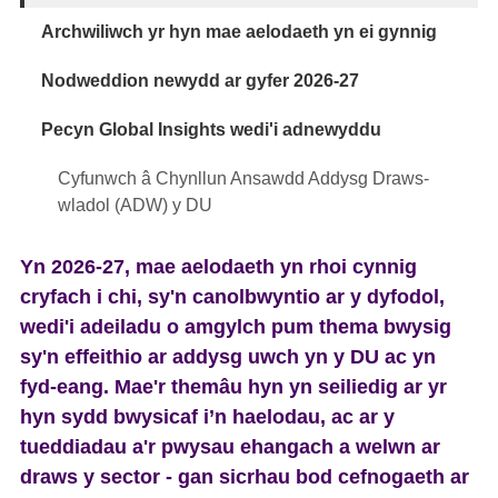
s
Archwiliwch yr hyn mae aelodaeth yn ei gynnig
Nodweddion newydd ar gyfer 2026-27
Pecyn Global Insights wedi'i adnewyddu
Cyfunwch â Chynllun Ansawdd Addysg Draws-
wladol (ADW) y DU
Yn 2026-27, mae aelodaeth yn rhoi cynnig
cryfach i chi, sy'n canolbwyntio ar y dyfodol,
wedi'i adeiladu o amgylch pum thema bwysig
sy'n effeithio ar addysg uwch yn y DU ac yn
fyd-eang. Mae'r themâu hyn yn seiliedig ar yr
hyn sydd bwysicaf i’n haelodau, ac ar y
tueddiadau a'r pwysau ehangach a welwn ar
draws y sector - gan sicrhau bod cefnogaeth ar