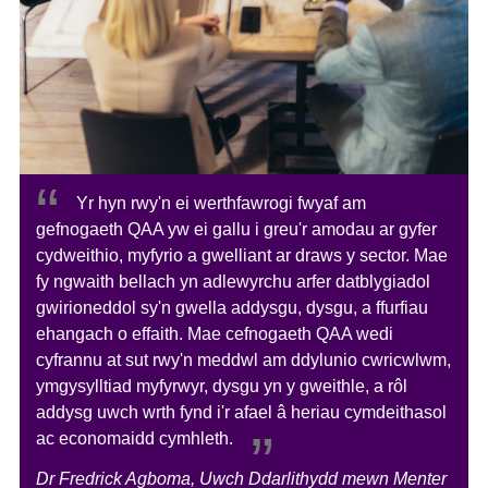
Yr hyn rwy'n ei werthfawrogi fwyaf am
gefnogaeth QAA yw ei gallu i greu'r amodau ar gyfer
cydweithio, myfyrio a gwelliant ar draws y sector. Mae
fy ngwaith bellach yn adlewyrchu arfer datblygiadol
gwirioneddol sy'n gwella addysgu, dysgu, a ffurfiau
ehangach o effaith. Mae cefnogaeth QAA wedi
cyfrannu at sut rwy'n meddwl am ddylunio cwricwlwm,
ymgysylltiad myfyrwyr, dysgu yn y gweithle, a rôl
addysg uwch wrth fynd i'r afael â heriau cymdeithasol
ac economaidd cymhleth.
Dr Fredrick Agboma, Uwch Ddarlithydd mewn Menter