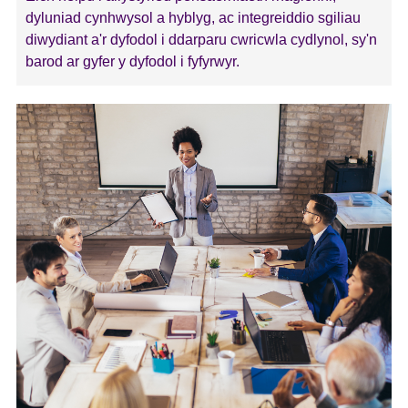
dyluniad cynhwysol a hyblyg, ac integreiddio sgiliau
diwydiant a'r dyfodol i ddarparu cwricwla cydlynol, sy'n
barod ar gyfer y dyfodol i fyfyrwyr.