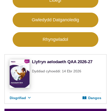
Lloegr
Gwledydd Datganoledig
Rhyngwladol
Llyfryn aelodaeth QAA 2026-27
Dyddiad cyhoeddi: 14 Ebr 2026
Disgrifiad
Dangos