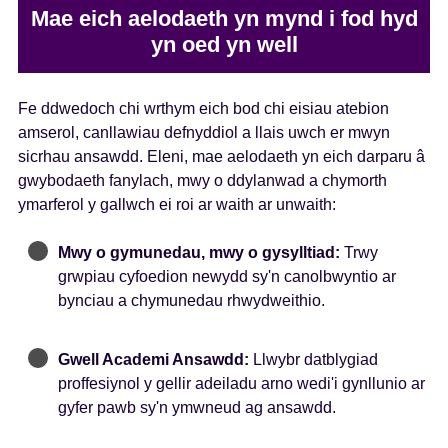
Mae eich aelodaeth yn mynd i fod hyd
yn oed yn well
Fe ddwedoch chi wrthym eich bod chi eisiau atebion
amserol, canllawiau defnyddiol a llais uwch er mwyn
sicrhau ansawdd. Eleni, mae aelodaeth yn eich darparu â
gwybodaeth fanylach, mwy o ddylanwad a chymorth
ymarferol y gallwch ei roi ar waith ar unwaith:
Mwy o gymunedau, mwy o gysylltiad:
Trwy
grwpiau cyfoedion newydd sy'n canolbwyntio ar
bynciau a chymunedau rhwydweithio.
Gwell Academi Ansawdd:
Llwybr datblygiad
proffesiynol y gellir adeiladu arno wedi'i gynllunio ar
gyfer pawb sy'n ymwneud ag ansawdd.