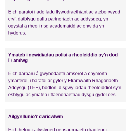
Eich paratoi i adeiladu llywodraethiant ac atebolrwydd
cryf, datblygu gallu partneriaeth ac addysgeg, yn
ogystal â rheoli risg academaidd ac enw da yn
hyderus.
Ymateb i newidiadau polisi a rheoleiddio sy'n dod
i'r amlwg
Eich darparu â gwybodaeth amserol a chymorth
ymarferol, i baratoi ar gyfer y Fframwaith Rhagoriaeth
Addysgu (TEF), bodloni disgwyliadau rheoleiddiol sy'n
esblygu ac ymateb i flaenoriaethau dysgu gydol oes.
Ailgynllunio'r cwricwlwm
Eich helpu i ailystyried pensaernïaeth rhaglenni,