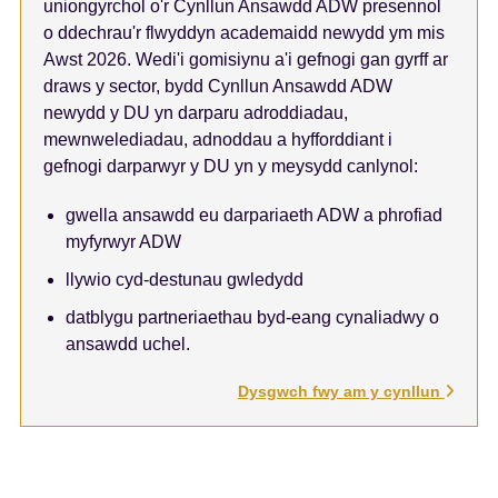
uniongyrchol o'r Cynllun Ansawdd ADW presennol
o ddechrau'r flwyddyn academaidd newydd ym mis
Awst 2026. Wedi'i gomisiynu a'i gefnogi gan gyrff ar
draws y sector, bydd Cynllun Ansawdd ADW
newydd y DU yn darparu adroddiadau,
mewnwelediadau, adnoddau a hyfforddiant i
gefnogi darparwyr y DU yn y meysydd canlynol:
gwella ansawdd eu darpariaeth ADW a phrofiad
myfyrwyr ADW
llywio cyd-destunau gwledydd
datblygu partneriaethau byd-eang cynaliadwy o
ansawdd uchel.
Dysgwch fwy am y cynllun