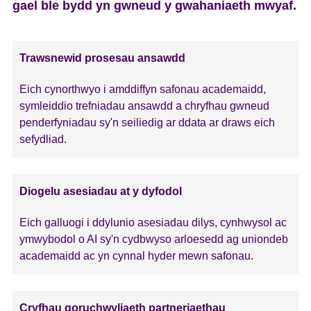
gael ble bydd yn gwneud y gwahaniaeth mwyaf.
Trawsnewid prosesau ansawdd
Eich cynorthwyo i amddiffyn safonau academaidd,
symleiddio trefniadau ansawdd a chryfhau gwneud
penderfyniadau sy'n seiliedig ar ddata ar draws eich
sefydliad.
Diogelu asesiadau at y dyfodol
Eich galluogi i ddylunio asesiadau dilys, cynhwysol ac
ymwybodol o AI sy'n cydbwyso arloesedd ag uniondeb
academaidd ac yn cynnal hyder mewn safonau.
Cryfhau goruchwyliaeth partneriaethau