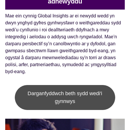
adnewyddu
Mae ein cynnig Global Insights ar ei newydd wedd yn
dwyn ynghyd gyfres gynhwysfawr o weithgareddau sydd
wedi'u cynllunio i roi dealltwriaeth ddyfnach a mwy
integredig i aelodau o addysg uwch ryngwladol. Mae'n
darparu persbectif sy’n canolbwyntio ar y dyfodol, gan
gwmpasu sbectrwm llawn gweithgaredd byd-eang, yn
ogystal â darparu mewnwelediadau sy'n torri ar draws
polisi, arfer, partneriaethau, symudedd ac ymgysylltiad
byd-eang.
Darganfyddwch beth sydd wedi'i
gynnwys